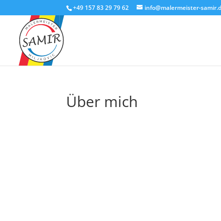
+49 157 83 29 79 62
info@malermeister-samir.
Über mich